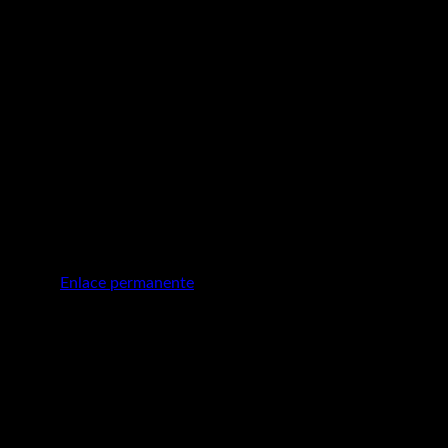
 then start writing!
vorito el
Enlace permanente
.